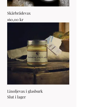
Skärbrädevax
Pris
160,00 kr
Linoljevax i glasburk
Slut i lager