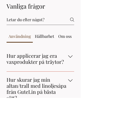
Vanliga frågor
Användning
Hållbarhet
Om oss
Produkter
Hur applicerar jag era
vaxprodukter på träytor?
Applicera vaxet med en mjuk trasa
eller borste i cirkulära rörelser. Låt
Hur skurar jag min
det torka ca 20 min och polera sedan
altan/trall med linoljesåpa
bort överflödet för en fin finish.
från GuteLin på bästa
sätt?
Här är texten om altantvätt i samma