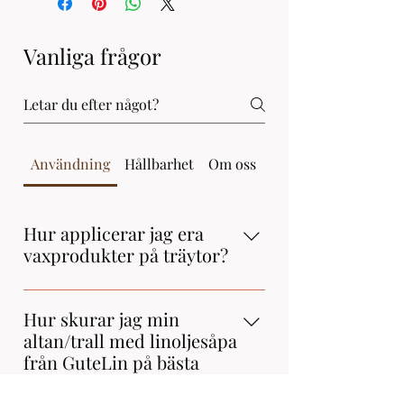
Vanliga frågor
Användning
Hållbarhet
Om oss
Produkter
Hur applicerar jag era
vaxprodukter på träytor?
Applicera vaxet med en mjuk trasa
eller borste i cirkulära rörelser. Låt
Hur skurar jag min
det torka ca 20 min och polera sedan
altan/trall med linoljesåpa
bort överflödet för en fin finish.
från GuteLin på bästa
sätt?